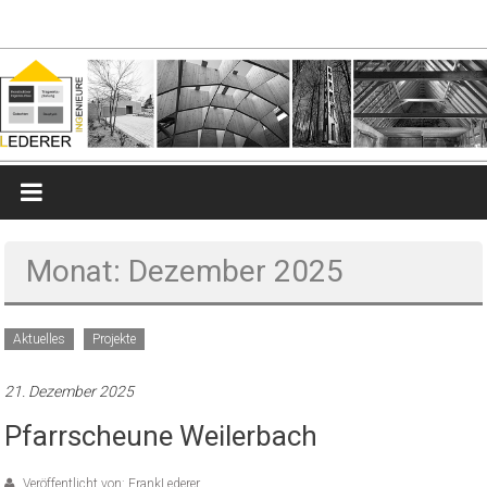
Zum
lederer-
Inhalt
springen
ingenieure.de
Ingenieurbüro
für
Tragwerksplanung
Monat: Dezember 2025
Aktuelles
Projekte
21. Dezember 2025
Pfarrscheune Weilerbach
Veröffentlicht von: FrankLederer