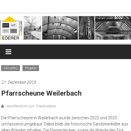
Zum
lederer-
Inhalt
springen
ingenieure.de
Ingenieurbüro
für
Tragwerksplanung
Aktuelles
Projekte
21. Dezember 2025
Pfarrscheune Weilerbach
Veröffentlicht von: FrankLederer
Die Pfarrscheune in Weilerbach wurde zwischen 2022 und 2025
umfassend umgebaut. Dabei blieb der historische Sandsteinkeller aus
alten Wänden erhalten. Die Etagendecken, sowie die Wände des Erd-