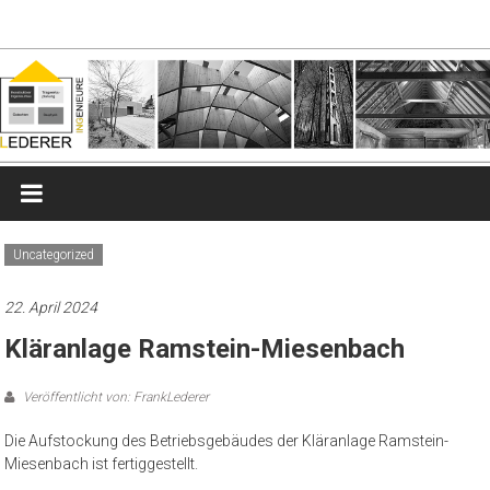
Zum
lederer-
Inhalt
springen
ingenieure.de
Ingenieurbüro
für
Tragwerksplanung
Uncategorized
22. April 2024
Kläranlage Ramstein-Miesenbach
Veröffentlicht von: FrankLederer
Die Aufstockung des Betriebsgebäudes der Kläranlage Ramstein-
Miesenbach ist fertiggestellt.